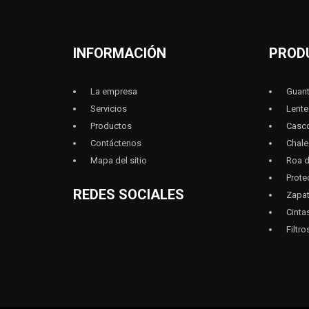
INFORMACIÓN
PROD
La empresa
Guant
Servicios
Lente
Productos
Casc
Contáctenos
Chal
Mapa del sitio
Roa d
Prote
REDES SOCIALES
Zapat
Cinta
Filtro